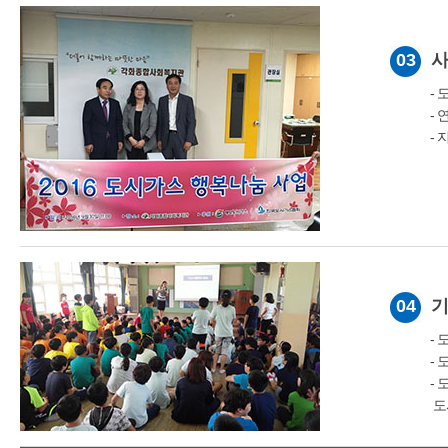
03
사
-
-
-
04
기
-
-
-
도