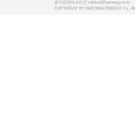
윤리경영제보라인 l
ethics@hyenergy.co.kr
COPYRIGHT BY HAEYANG ENERGY Co., All R